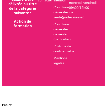
contacter
intérieur
mercredi vendredi
délivrée au titre
Conditions
09h00/12h00
de la catégorie
générales de
suivante :
vente(professionnel)
Action de
Conditions
formation
générales
de vente
(particulier)
Politique de
confidentialité
Mentions
légales
×
×
Panier