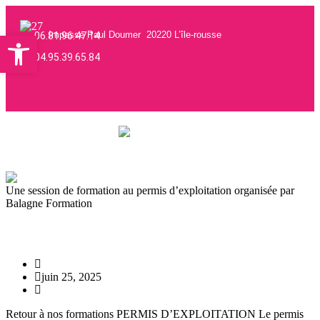
Ouvrir la barre d’outils
Impasse Paul Doumer 20220 L’île-rousse
06.81.96.47.14
04.95.39.65.84
Une session de formation au permis d’exploitation organisée par
Balagne Formation
Formation Permis d’exploitation
David Prost
juin 25, 2025
Permis d'exploitation
Retour à nos formations PERMIS D’EXPLOITATION Le permis