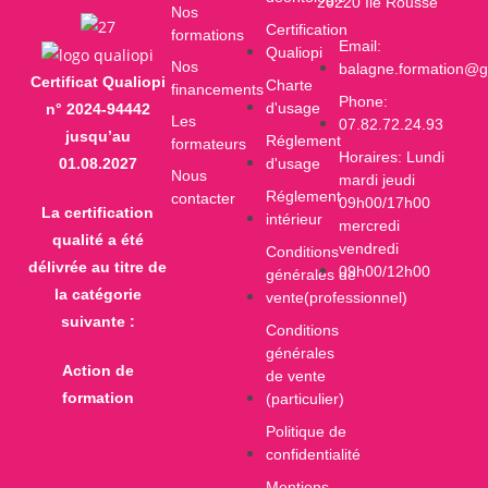
20220 Ile Rousse
Nos
Certification
formations
Email:
Qualiopi
Nos
balagne.formation@g
Certificat Qualiopi
Charte
financements
Phone:
d'usage
n° 2024-94442
Les
07.82.72.24.93
jusqu’au
Réglement
formateurs
Horaires: Lundi
d'usage
01.08.2027
Nous
mardi jeudi
Réglement
contacter
09h00/17h00
La certification
intérieur
mercredi
qualité a été
vendredi
Conditions
délivrée au titre de
09h00/12h00
générales de
la catégorie
vente(professionnel)
suivante :
Conditions
générales
Action de
de vente
formation
(particulier)
Politique de
confidentialité
Mentions