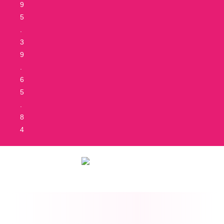
9
5
.
3
9
.
6
5
.
8
4