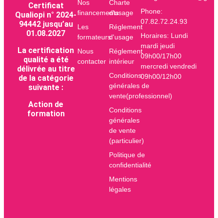
Nos
Charte
Certificat
Phone:
financements
d'usage
Qualiopi n° 2024-
07.82.72.24.93
94442 jusqu’au
Les
Réglement
01.08.2027
Horaires: Lundi
formateurs
d'usage
mardi jeudi
La certification
Nous
Réglement
09h00/17h00
qualité a été
contacter
intérieur
mercredi vendredi
délivrée au titre
Conditions
09h00/12h00
de la catégorie
générales de
suivante :
vente(professionnel)
Action de
Conditions
formation
générales
de vente
(particulier)
Politique de
confidentialité
Mentions
légales