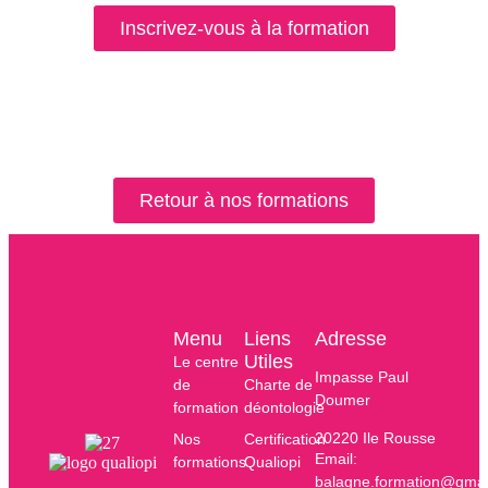
Inscrivez-vous à la formation
Retour à nos formations
Menu
Liens
Adresse
Utiles
Le centre
Impasse Paul
de
Charte de
Doumer
formation
déontologie
20220 Ile Rousse
Nos
Certification
Email:
formations
Qualiopi
balagne.formation@gmai