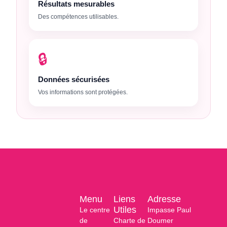
Résultats mesurables
Des compétences utilisables.
🔒
Données sécurisées
Vos informations sont protégées.
Menu
Liens
Adresse
Utiles
Le centre
Impasse Paul
de
Charte de
Doumer