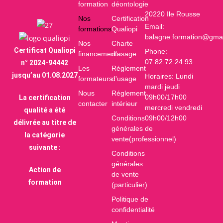
formation
déontologie
20220 Ile Rousse
Nos
Certification
Email:
formations
Qualiopi
balagne.formation@gma
Nos
Charte
Certificat Qualiopi
Phone:
financements
d'usage
07.82.72.24.93
n° 2024-94442
Les
Réglement
jusqu’au 01.08.2027
Horaires: Lundi
formateurs
d'usage
mardi jeudi
Nous
Réglement
09h00/17h00
La certification
contacter
intérieur
mercredi vendredi
qualité a été
Conditions
09h00/12h00
délivrée au titre de
générales de
la catégorie
vente(professionnel)
suivante :
Conditions
générales
Action de
de vente
formation
(particulier)
Politique de
confidentialité