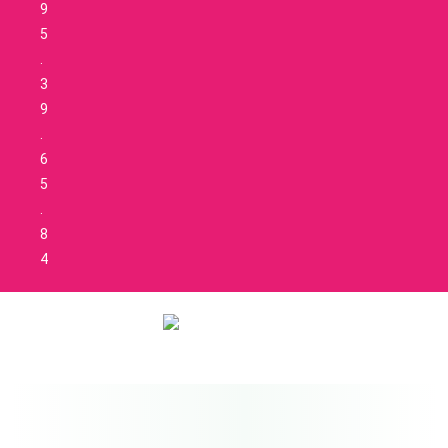
9
5
.
3
9
.
6
5
.
8
4