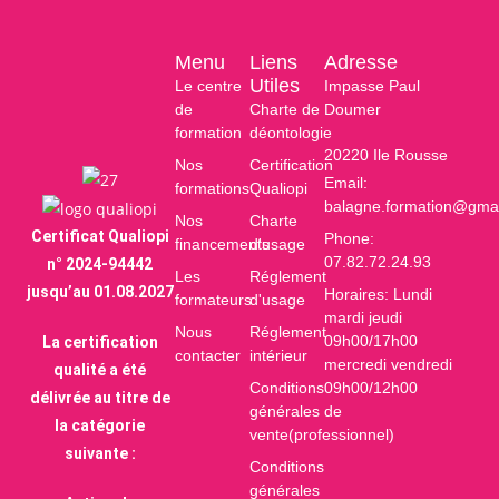
Menu
Liens
Adresse
Utiles
Le centre
Impasse Paul
de
Charte de
Doumer
formation
déontologie
20220 Ile Rousse
Nos
Certification
Email:
formations
Qualiopi
balagne.formation@gma
Nos
Charte
Certificat Qualiopi
Phone:
financements
d'usage
07.82.72.24.93
n° 2024-94442
Les
Réglement
jusqu’au 01.08.2027
Horaires: Lundi
formateurs
d'usage
mardi jeudi
Nous
Réglement
09h00/17h00
La certification
contacter
intérieur
mercredi vendredi
qualité a été
Conditions
09h00/12h00
délivrée au titre de
générales de
la catégorie
vente(professionnel)
suivante :
Conditions
générales