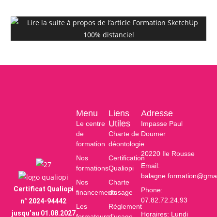
Formation SketchUp 100% distanciel
Menu
Liens
Adresse
Utiles
Le centre
Impasse Paul
de
Charte de
Doumer
formation
déontologie
20220 Ile Rousse
Nos
Certification
Email:
formations
Qualiopi
balagne.formation@gma
Nos
Charte
Certificat Qualiopi
Phone:
financements
d'usage
07.82.72.24.93
n° 2024-94442
Les
Réglement
jusqu’au 01.08.2027
Horaires: Lundi
formateurs
d'usage