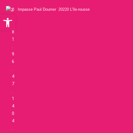
0
Impasse Paul Doumer 20220 L’île-rousse
Ouvrir la barre d’outils
6
.
8
1
.
9
6
.
4
7
.
1
4
0
4
.