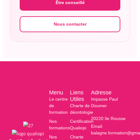
Être conseillé
Nous contacter
Menu
Liens
Adresse
Utiles
Le centre
Impasse Paul
de
Charte de
Doumer
formation
déontologie
20220 Ile Rousse
Nos
Certification
Email:
formations
Qualiopi
balagne.formation@gma
Nos
Charte