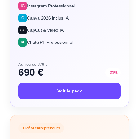
Instagram Professionnel
IG
Canva 2026 inclus IA
C
CapCut & Vidéo IA
CC
ChatGPT Professionnel
IA
Au lieu de 878 €
690 €
-21%
Voir le pack
⭐ Idéal entrepreneurs