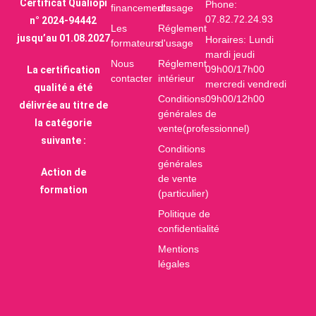
Certificat Qualiopi
Phone:
financements
d'usage
07.82.72.24.93
n° 2024-94442
Les
Réglement
jusqu’au 01.08.2027
Horaires: Lundi
formateurs
d'usage
mardi jeudi
Nous
Réglement
09h00/17h00
La certification
contacter
intérieur
mercredi vendredi
qualité a été
Conditions
09h00/12h00
délivrée au titre de
générales de
la catégorie
vente(professionnel)
suivante :
Conditions
générales
Action de
de vente
formation
(particulier)
Politique de
confidentialité
Mentions
légales