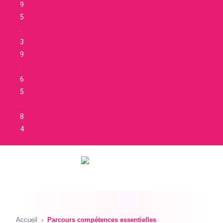
9
5
.
3
9
.
6
5
.
8
4
Accueil
›
Parcours compétences essentielles