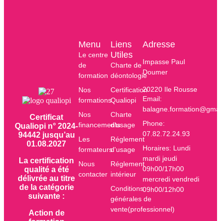
Menu
Liens
Adresse
Utiles
Le centre
Impasse Paul
de
Charte de
Doumer
formation
déontologie
20220 Ile Rousse
Nos
Certification
Email:
formations
Qualiopi
balagne.formation@gmai
Nos
Charte
Certificat
Phone:
financements
d'usage
Qualiopi n° 2024-
07.82.72.24.93
94442 jusqu’au
Les
Réglement
01.08.2027
Horaires: Lundi
formateurs
d'usage
mardi jeudi
La certification
Nous
Réglement
09h00/17h00
qualité a été
contacter
intérieur
délivrée au titre
mercredi vendredi
de la catégorie
Conditions
09h00/12h00
suivante :
générales de
vente(professionnel)
Action de