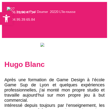
Ouvrir la barre d’outils
Impasse Paul Doumer 20220 L’île-rousse
06.81.96.47.14
04.95.39.65.84
Hugo Blanc
Après une formation de Game Design à l’école
Game Sup de Lyon et quelques expériences
professionnelles, j’ai monté mon propre studio et
travaille aujourd’hui sur mon propre jeu à but
commercial.
Intéressé depuis toujours par l’enseignement, les